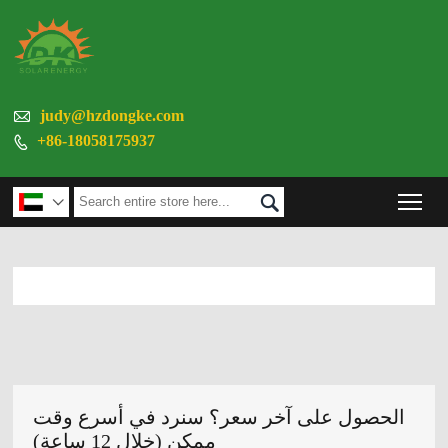

judy@hzdongke.com
+86-18058175937

Tog


الحصول على آخر سعر؟ سنرد في أسرع وقت
ممكن (خلال 12 ساعة)