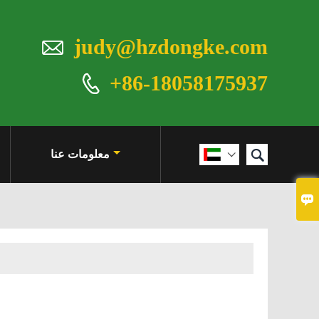

judy@hzdongke.com
+86-18058175937


معلومات عنا

