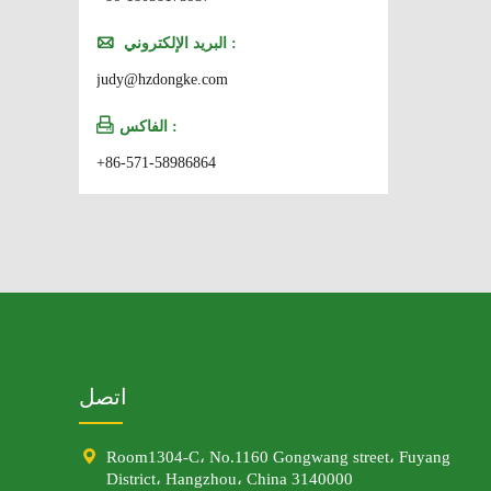

البريد الإلكتروني :
judy@hzdongke.com

الفاكس :
+86-571-58986864
اتصل

Room1304-C، No.1160 Gongwang street، Fuyang
District، Hangzhou، China 3140000