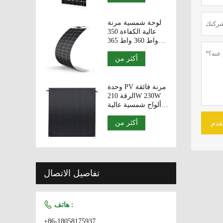
الوجه زجاج مزدوج
الوحدات
الكهروضوئية.
لوحة شمسية مرنة
عالية الكفاءة 350
واط 360 واط 365
واط 370 واط 375
أكثر من
واط من الصين
وحدة PV مرنة فائقة
الرقة 210W 230W
ألواح شمسية عالية
الكفاءة
أكثر من
قدم
تفاصيل الاتصال

هاتف :
+86-18058175937