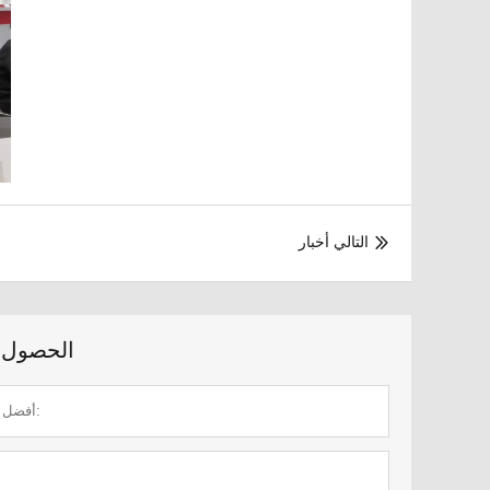
التالي أخبار

الحصول ع