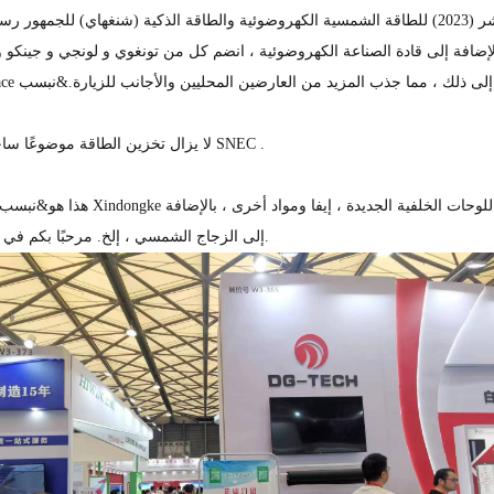
في 24 مايو ، تم افتتاح المؤتمر والمعرض الدولي السادس عشر (2023) للطاقة الشمسية الكهروضوئية والطاقة الذكية (شنغهاي) للجمه
إضافة إلى قادة الصناعة الكهروضوئية ، انضم كل من تونغوي و لونجي و جينكو و 
لا يزال تخزين الطاقة موضوعًا ساخنًا على SNEC .
هذا هو&نبسب 
إلى الزجاج الشمسي ، إلخ. مرحبًا بكم في زيارتكم.