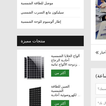
موصل للطاقة الشمسية
سيليكون مانع التسرب الشمسي
إطار ألومنيوم للوحة الشمسية
منتجات مميزة
خبار

ألواح الخلايا الشمسية
أحادية الزجاج
مزدوجة الألواح ثنائية
الطور 330 واط 340
أكثر من
واط 350 واط وحدات
ضوئية.
الصين للطاقة
الشمسية
الكهروضوئية أحادية
الخلية 270W 280W
أكثر من
290W الألواح ثنائية