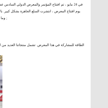
يوم افتتاح المعرض ، انتشرت السلع الجاهزة بشكل كبير. بال
solarspace وما إلى ذلك ، مما جذب المزيد من العارضين المحليين والأجانب للزيارة.&نبسب ;