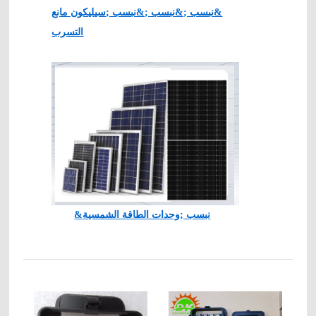
&نبسب ;&نبسب ;&نبسب ;سيليكون مانع
التسرب
&نبسب ;وحدات الطاقة الشمسية