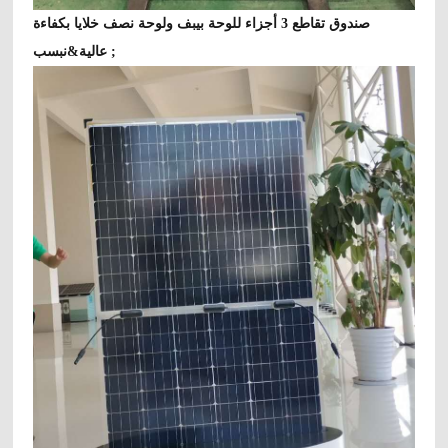
صندوق تقاطع 3 أجزاء للوحة بيبف ولوحة نصف خلايا بكفاءة
عالية&نبسب ;